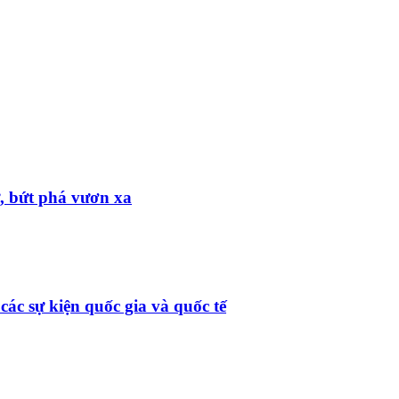
ử, bứt phá vươn xa
ác sự kiện quốc gia và quốc tế