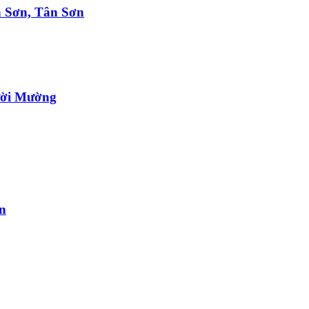
h Sơn, Tân Sơn
gười Mường
n