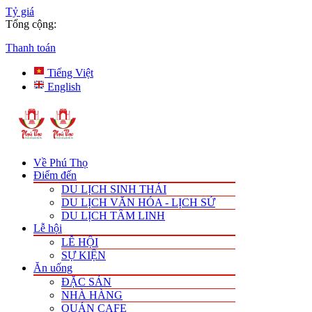
Tỷ giá
Tổng cộng:
Thanh toán
Tiếng Việt
English
Về Phú Thọ
Điểm đến
DU LỊCH SINH THÁI
DU LỊCH VĂN HÓA - LỊCH SỬ
DU LỊCH TÂM LINH
Lễ hội
LỄ HỘI
SỰ KIỆN
Ăn uống
ĐẶC SẢN
NHÀ HÀNG
QUÁN CAFE