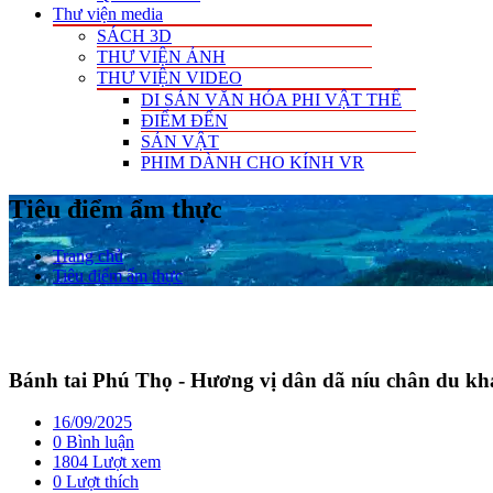
Thư viện media
SÁCH 3D
THƯ VIỆN ẢNH
THƯ VIỆN VIDEO
DI SẢN VĂN HÓA PHI VẬT THỂ
ĐIỂM ĐẾN
SẢN VẬT
PHIM DÀNH CHO KÍNH VR
Tiêu điểm ẩm thực
Trang chủ
Tiêu điểm ẩm thực
Bánh tai Phú Thọ - Hương vị dân dã níu chân du kh
16/09/2025
0 Bình luận
1804 Lượt xem
0
Lượt thích