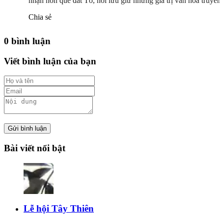
nhận hồn quê đất Tổ, nơi lưu giữ những giá trị văn hóa truyề
Chia sẻ
0 bình luận
Viết bình luận của bạn
Gửi bình luận
Bài viết nổi bật
Lễ hội Tây Thiên