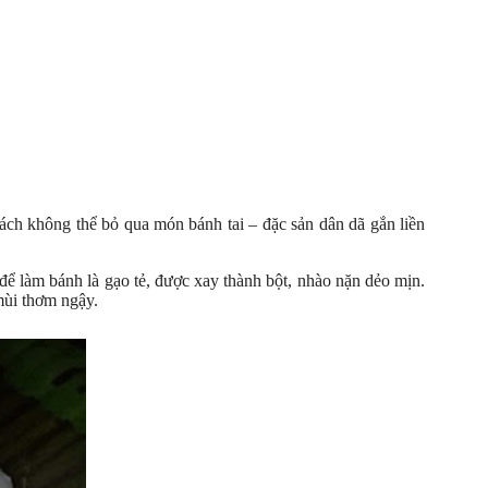
ách không thể bỏ qua món bánh tai – đặc sản dân dã gắn liền
 để làm bánh là gạo tẻ, được xay thành bột, nhào nặn dẻo mịn.
mùi thơm ngậy.