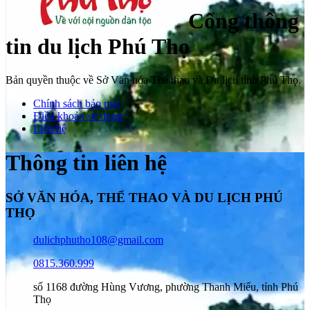
Cổng thông
tin du lịch Phú Thọ
Bản quyền thuộc về Sở Văn hóa Thể thao và Du lịch tỉnh Phú Thọ.
Chính sách bảo mật
Điều khoản sử dụng
Liên hệ
Thông tin liên hệ
SỞ VĂN HÓA, THỂ THAO VÀ DU LỊCH PHÚ
THỌ
dulichphutho108@gmail.com
0815.360.999
số 1168 đường Hùng Vương, phường Thanh Miếu, tỉnh Phú
Thọ