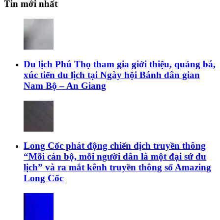
Tin mới nhất
Du lịch Phú Thọ tham gia giới thiệu, quảng bá,
xúc tiến du lịch tại Ngày hội Bánh dân gian
Nam Bộ – An Giang
Long Cốc phát động chiến dịch truyền thông
“Mỗi cán bộ, mỗi người dân là một đại sứ du
lịch” và ra mắt kênh truyền thông số Amazing
Long Cốc