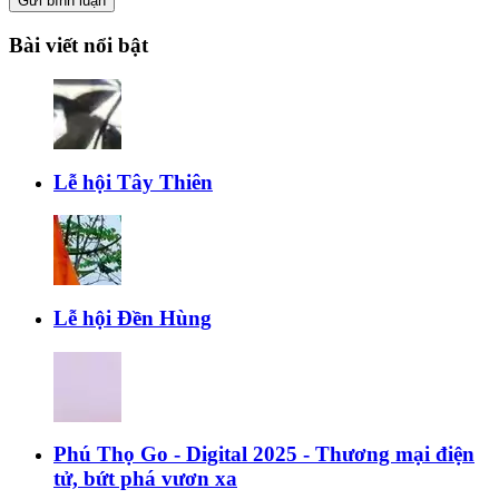
Gửi bình luận
Bài viết nổi bật
Lễ hội Tây Thiên
Lễ hội Đền Hùng
Phú Thọ Go - Digital 2025 - Thương mại điện
tử, bứt phá vươn xa