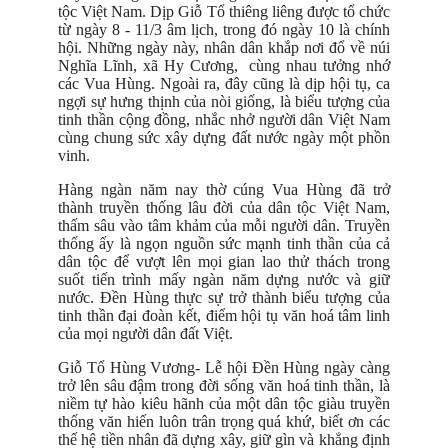
tộc Việt Nam. Dịp Giỗ Tổ thiêng liêng được tổ chức
từ ngày 8 - 11/3 âm lịch, trong đó ngày 10 là chính
hội. Những ngày này, nhân dân khắp nơi đổ về núi
Nghĩa Lĩnh, xã Hy Cương, cùng nhau tưởng nhớ
các Vua Hùng. Ngoài ra, đây cũng là dịp hội tụ, ca
ngợi sự hưng thịnh của nòi giống, là biểu tượng của
tinh thần cộng đồng, nhắc nhở người dân Việt Nam
cùng chung sức xây dựng đất nước ngày một phồn
vinh.
Hàng ngàn năm nay thờ cúng Vua Hùng đã trở
thành truyền thống lâu đời của dân tộc Việt Nam,
thấm sâu vào tâm khảm của mỗi người dân. Truyền
thống ấy là ngọn nguồn sức mạnh tinh thần của cả
dân tộc để vượt lên mọi gian lao thử thách trong
suốt tiến trình mấy ngàn năm dựng nước và giữ
nước. Đền Hùng thực sự trở thành biểu tượng của
tinh thần đại đoàn kết, điểm hội tụ văn hoá tâm linh
của mọi người dân đất Việt.
Giỗ Tổ Hùng Vương- Lễ hội Đền Hùng ngày càng
trở lên sâu đậm trong đời sống văn hoá tinh thần, là
niềm tự hào kiêu hãnh của một dân tộc giàu truyền
thống văn hiến luôn trân trọng quá khứ, biết ơn các
thế hệ tiền nhân đã dựng xây, giữ gìn và khẳng định