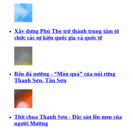
Xây dựng Phú Thọ trở thành trung tâm tổ
chức các sự kiện quốc gia và quốc tế
Rêu đá nướng - “Món quà” của núi rừng
Thanh Sơn, Tân Sơn
Thịt chua Thanh Sơn - Đặc sản lên men của
người Mường