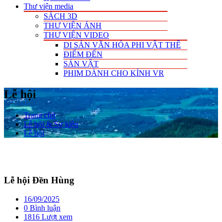
Thư viện media
SÁCH 3D
THƯ VIỆN ẢNH
THƯ VIỆN VIDEO
DI SẢN VĂN HÓA PHI VẬT THỂ
ĐIỂM ĐẾN
SẢN VẬT
PHIM DÀNH CHO KÍNH VR
Lễ hội
Trang chủ
Lễ hội & Sự kiện
Lễ hội
Lễ hội Đền Hùng
16/09/2025
0 Bình luận
1816 Lượt xem