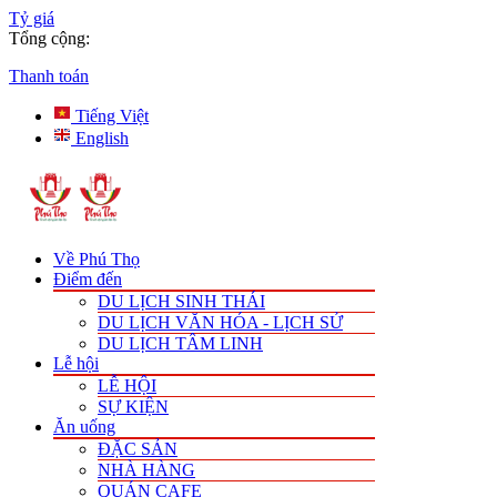
Tỷ giá
Tổng cộng:
Thanh toán
Tiếng Việt
English
Về Phú Thọ
Điểm đến
DU LỊCH SINH THÁI
DU LỊCH VĂN HÓA - LỊCH SỬ
DU LỊCH TÂM LINH
Lễ hội
LỄ HỘI
SỰ KIỆN
Ăn uống
ĐẶC SẢN
NHÀ HÀNG
QUÁN CAFE