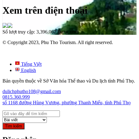
Xem trên điện thoại
Số lượt truy cập:
3,396,067
Đang xem:
© Copyright 2023, Phu Tho Tourism. All right reserved.
Tiếng Việt
English
Bản quyền thuộc về Sở Văn hóa Thể thao và Du lịch tỉnh Phú Thọ.
dulichphutho108@gmail.com
0815.360.999
số 1168 đường Hùng Vương, phường Thanh Miếu, tỉnh Phú Thọ
Tìm kiếm