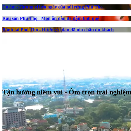
Cọ ỏm - Hương vị béo ngậy của núi rừng Phú Thọ
Rau sắn Phú Thọ - Món ăn dân dã đậm tình quê
Bánh tai Phú Thọ - Hương vị dân dã níu chân du khách
Tận hưởng niềm vui - Ôm trọn trải nghiệ