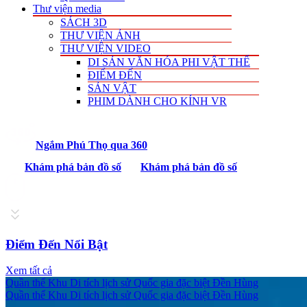
Thư viện media
SÁCH 3D
THƯ VIỆN ẢNH
THƯ VIỆN VIDEO
DI SẢN VĂN HÓA PHI VẬT THỂ
ĐIỂM ĐẾN
SẢN VẬT
PHIM DÀNH CHO KÍNH VR
Ngắm Phú Thọ qua 360
Khám phá bản đồ số
Khám phá bản đồ số
Điểm Đến Nổi Bật
Xem tất cả
Quần thể Khu Di tích lịch sử Quốc gia đặc biệt Đền Hùng
Quần thể Khu Di tích lịch sử Quốc gia đặc biệt Đền Hùng