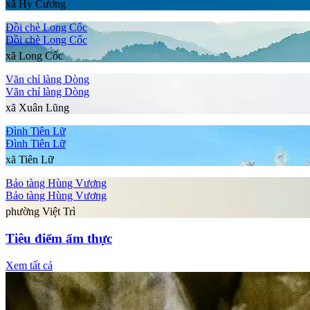
xã Hy Cương
Đồi chè Long Cốc
Đồi chè Long Cốc
xã Long Cốc
Văn chỉ làng Dòng
Văn chỉ làng Dòng
xã Xuân Lũng
Đình Tiên Lữ
Đình Tiên Lữ
xã Tiên Lữ
Bảo tàng Hùng Vương
Bảo tàng Hùng Vương
phường Việt Trì
Tiêu điểm ẩm thực
Xem tất cả