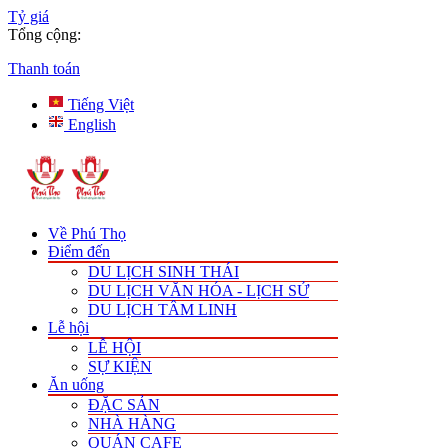
Tỷ giá
Tổng cộng:
Thanh toán
Tiếng Việt
English
Về Phú Thọ
Điểm đến
DU LỊCH SINH THÁI
DU LỊCH VĂN HÓA - LỊCH SỬ
DU LỊCH TÂM LINH
Lễ hội
LỄ HỘI
SỰ KIỆN
Ăn uống
ĐẶC SẢN
NHÀ HÀNG
QUÁN CAFE