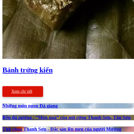
Bánh trứng kiến
Xem chi tiết
Những món ngon Đà giang
Rêu đá nướng - “Món quà” của núi rừng Thanh Sơn, Tân Sơn
Thịt chua Thanh Sơn - Đặc sản lên men của người Mường