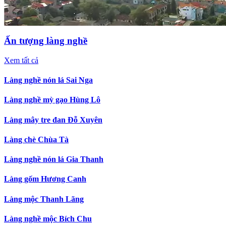
Ấn tượng làng nghề
Xem tất cả
Làng nghề nón lá Sai Nga
Làng nghề mỳ gạo Hùng Lô
Làng mây tre đan Đỗ Xuyên
Làng chè Chùa Tà
Làng nghề nón lá Gia Thanh
Làng gốm Hương Canh
Làng mộc Thanh Lãng
Làng nghề mộc Bích Chu