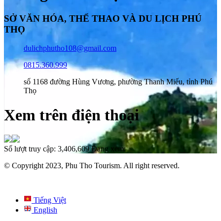
SỞ VĂN HÓA, THỂ THAO VÀ DU LỊCH PHÚ
THỌ
dulichphutho108@gmail.com
0815.360.999
số 1168 đường Hùng Vương, phường Thanh Miếu, tỉnh Phú
Thọ
Xem trên điện thoại
Số lượt truy cập:
3,406,609
Đang xem:
© Copyright 2023, Phu Tho Tourism. All right reserved.
Tiếng Việt
English