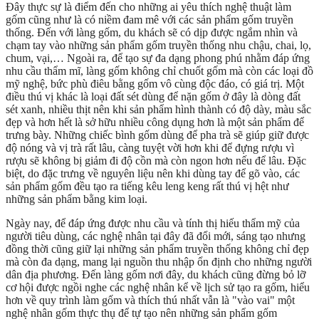
Đây thực sự là điểm đến cho những ai yêu thích nghệ thuật làm
gốm cũng như là có niềm đam mê với các sản phẩm gốm truyền
thống. Đến với làng gốm, du khách sẽ có dịp được ngắm nhìn và
chạm tay vào những sản phẩm gốm truyền thống nhu chậu, chai, lọ,
chum, vại,… Ngoài ra, để tạo sự đa dạng phong phú nhằm đáp ứng
nhu cầu thẩm mĩ, làng gốm không chỉ chuốt gốm mà còn các loại đồ
mỹ nghệ, bức phù điêu bằng gốm vô cùng độc đáo, có giá trị. Một
điều thú vị khác là loại đất sét dùng để nặn gốm ở đây là dòng đất
sét xanh, nhiều thịt nên khi sản phẩm hình thành có độ dày, màu sắc
đẹp và hơn hết là sở hữu nhiều công dụng hơn là một sản phẩm để
trưng bày. Những chiếc bình gốm dùng để pha trà sẽ giúp giữ được
độ nóng và vị trà rất lâu, càng tuyệt vời hơn khi để đựng rượu vì
rượu sẽ không bị giảm đi độ cồn mà còn ngon hơn nếu để lâu. Đặc
biệt, do đặc trưng về nguyên liệu nên khi dùng tay để gõ vào, các
sản phẩm gốm đều tạo ra tiếng kêu leng keng rất thú vị hệt như
những sản phẩm bằng kim loại.
Ngày nay, để đáp ứng được nhu cầu và tính thị hiếu thẩm mỹ của
người tiêu dùng, các nghệ nhân tại đây đã đổi mới, sáng tạo nhưng
đồng thời cũng giữ lại những sản phẩm truyền thống không chỉ đẹp
mà còn đa dạng, mang lại nguồn thu nhập ổn định cho những người
dân địa phương. Đến làng gốm nơi đây, du khách cũng đừng bỏ lỡ
cơ hội được ngồi nghe các nghệ nhân kể về lịch sử tạo ra gốm, hiểu
hơn về quy trình làm gốm và thích thú nhất vẫn là "vào vai" một
nghệ nhân gốm thực thụ để tự tạo nên những sản phẩm gốm