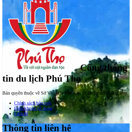
Cổng thông
tin du lịch Phú Thọ
Bản quyền thuộc về Sở Văn hóa Thể thao và Du lịch tỉnh Phú Thọ.
Chính sách bảo mật
Điều khoản sử dụng
Liên hệ
Thông tin liên hệ