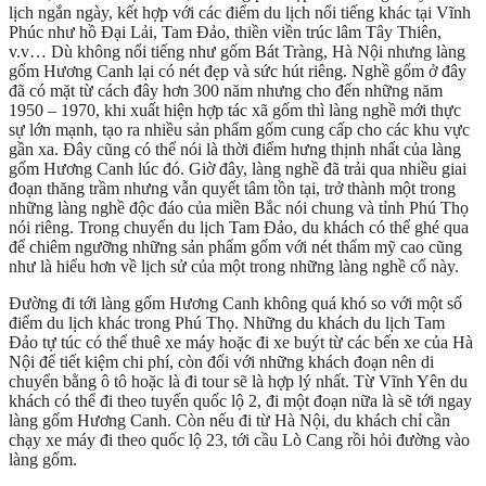
lịch ngắn ngày, kết hợp với các điểm du lịch nổi tiếng khác tại Vĩnh
Phúc như hồ Đại Lải, Tam Đảo, thiền viền trúc lâm Tây Thiên,
v.v… Dù không nổi tiếng như gốm Bát Tràng, Hà Nội nhưng làng
gốm Hương Canh lại có nét đẹp và sức hút riêng. Nghề gốm ở đây
đã có mặt từ cách đây hơn 300 năm nhưng cho đến những năm
1950 – 1970, khi xuất hiện hợp tác xã gốm thì làng nghề mới thực
sự lớn mạnh, tạo ra nhiều sản phẩm gốm cung cấp cho các khu vực
gần xa. Đây cũng có thể nói là thời điểm hưng thịnh nhất của làng
gốm Hương Canh lúc đó. Giờ đây, làng nghề đã trải qua nhiều giai
đoạn thăng trầm nhưng vẫn quyết tâm tồn tại, trở thành một trong
những làng nghề độc đáo của miền Bắc nói chung và tỉnh Phú Thọ
nói riêng. Trong chuyến du lịch Tam Đảo, du khách có thể ghé qua
để chiêm ngưỡng những sản phẩm gốm với nét thẩm mỹ cao cũng
như là hiểu hơn về lịch sử của một trong những làng nghề cổ này.
Đường đi tới làng gốm Hương Canh không quá khó so với một số
điểm du lịch khác trong Phú Thọ. Những du khách du lịch Tam
Đảo tự túc có thể thuê xe máy hoặc đi xe buýt từ các bến xe của Hà
Nội để tiết kiệm chi phí, còn đối với những khách đoạn nên di
chuyển bằng ô tô hoặc là đi tour sẽ là hợp lý nhất. Từ Vĩnh Yên du
khách có thể đi theo tuyến quốc lộ 2, đi một đoạn nữa là sẽ tới ngay
làng gốm Hương Canh. Còn nếu đi từ Hà Nội, du khách chỉ cần
chạy xe máy đi theo quốc lộ 23, tới cầu Lò Cang rồi hỏi đường vào
làng gốm.