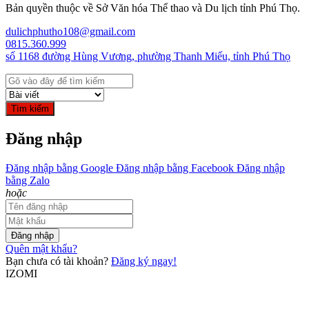
Bản quyền thuộc về Sở Văn hóa Thể thao và Du lịch tỉnh Phú Thọ.
dulichphutho108@gmail.com
0815.360.999
số 1168 đường Hùng Vương, phường Thanh Miếu, tỉnh Phú Thọ
Tìm kiếm
Đăng nhập
Đăng nhập bằng Google
Đăng nhập bằng Facebook
Đăng nhập
bằng Zalo
hoặc
Đăng nhập
Quên mật khẩu?
Bạn chưa có tài khoản?
Đăng ký ngay!
IZOMI