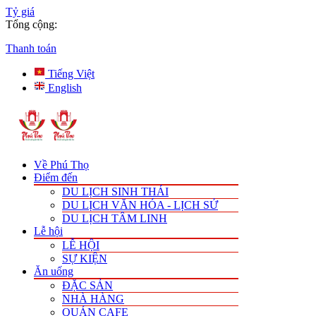
Tỷ giá
Tổng cộng:
Thanh toán
Tiếng Việt
English
Về Phú Thọ
Điểm đến
DU LỊCH SINH THÁI
DU LỊCH VĂN HÓA - LỊCH SỬ
DU LỊCH TÂM LINH
Lễ hội
LỄ HỘI
SỰ KIỆN
Ăn uống
ĐẶC SẢN
NHÀ HÀNG
QUÁN CAFE