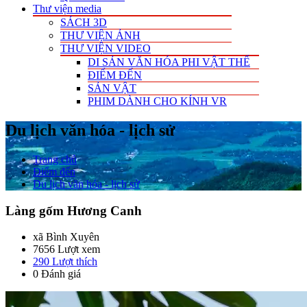
Thư viện media
SÁCH 3D
THƯ VIỆN ẢNH
THƯ VIỆN VIDEO
DI SẢN VĂN HÓA PHI VẬT THỂ
ĐIỂM ĐẾN
SẢN VẬT
PHIM DÀNH CHO KÍNH VR
Du lịch văn hóa - lịch sử
Trang chủ
Điểm đến
Du lịch văn hóa - lịch sử
Làng gốm Hương Canh
xã Bình Xuyên
7656 Lượt xem
290
Lượt thích
0 Đánh giá