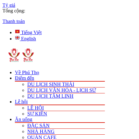
Tỷ giá
Tổng cộng:
Thanh toán
Tiếng Việt
English
Về Phú Thọ
Điểm đến
DU LỊCH SINH THÁI
DU LỊCH VĂN HÓA - LỊCH SỬ
DU LỊCH TÂM LINH
Lễ hội
LỄ HỘI
SỰ KIỆN
Ăn uống
ĐẶC SẢN
NHÀ HÀNG
QUÁN CAFE