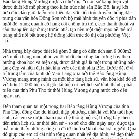
Bảo tàng Hùng Vương được ví như một “cuốn sử bằng hiện vật”
được thiết kế mô phỏng theo kiến trúc nhà sàn Bắc Bộ, là sự kết
hợp độc đáo giữa kiến trúc hiện đại với kiến trúc truyền thống đặc
trưng của văn hóa Đông Sơn với bộ mái hình thuyền dốc 4 phía dán
ngói đỏ, xung quanh có hàng cột chống trụ tròn, cao thanh thoát và
cầu thang lên đặt ở mặt trước nhà, tạo nên một diện mạo bề thế mà
trang nhã nổi bật trong hệ thống kiến trúc đô thị của phường Việt
Trì.
Nhà trưng bày được thiết kế gồm 3 tầng có diện tích sàn 9.000m2
với nhiều hạng mục phục vụ tốt nhất cho công tác trưng bày theo
hướng khoa học và hiện đại, được đánh giá là một trong những bảo
tàng đẹp và hiện đại nhất khu vực các tỉnh phía Bắc. Được đặt ở vị
trí trung tâm của kinh đô Văn Lang xưa bởi thế Bảo tàng Hùng
Vương mang trong mình cả một kho tàng lịch sử, văn hóa khá đồ sộ
với hơn 12.000 hiện vật gốc tái hiện rõ nét lịch sử hình thành, phát
triển của tỉnh Phú Thọ từ thời Hùng Vương dựng nước cho đến
ngày nay.
Đến tham quan tại một trong hai Bảo tàng Hùng Vương của tỉnh
Phú Thọ, đông đảo du khách thập phương, nhất là với lứa tuổi học
sinh, các em sẽ được tham quan hệ thống hiện vật trưng bày theo
tiến trình lịch sử, từ thời tiền sử – sơ sử cho đến ngày nay, được tận
mắt nhìn thấy những công cụ đá từ thuở sơ khai của loài người. Qua
đó giúp các em có cái nhìn tổng quan nhất về địa hình, vẻ đẹp thiên