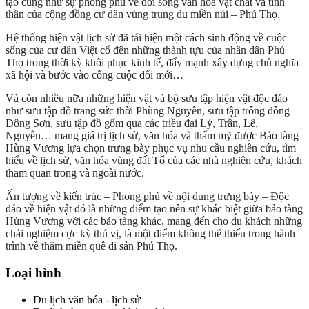
tạo cũng như sự phong phú về đời sống văn hóa vật chất và tinh
thần của cộng đồng cư dân vùng trung du miền núi – Phú Thọ.
Hệ thống hiện vật lịch sử đã tái hiện một cách sinh động về cuộc
sống của cư dân Việt cổ đến những thành tựu của nhân dân Phú
Thọ trong thời kỳ khôi phục kinh tế, đẩy mạnh xây dựng chủ nghĩa
xã hội và bước vào công cuộc đổi mới…
Và còn nhiều nữa những hiện vật và bộ sưu tập hiện vật độc đáo
như sưu tập đồ trang sức thời Phùng Nguyên, sưu tập trống đồng
Đông Sơn, sưu tập đồ gốm qua các triều đại Lý, Trần, Lê,
Nguyễn… mang giá trị lịch sử, văn hóa và thẩm mỹ được Bảo tàng
Hùng Vương lựa chọn trưng bày phục vụ nhu cầu nghiên cứu, tìm
hiểu về lịch sử, văn hóa vùng đất Tổ của các nhà nghiên cứu, khách
tham quan trong và ngoài nước.
Ấn tượng về kiến trúc – Phong phú về nội dung trưng bày – Độc
đáo về hiện vật đó là những điểm tạo nên sự khác biệt giữa bảo tàng
Hùng Vương với các bảo tàng khác, mang đến cho du khách những
chải nghiệm cực kỳ thú vị, là một điểm không thể thiếu trong hành
trình về thăm miền quê di sản Phú Thọ.
Loại hình
Du lịch văn hóa - lịch sử