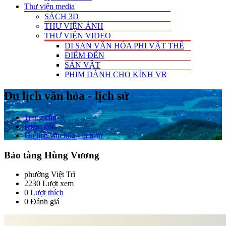
Thư viện media
SÁCH 3D
THƯ VIỆN ẢNH
THƯ VIỆN VIDEO
DI SẢN VĂN HÓA PHI VẬT THỂ
ĐIỂM ĐẾN
SẢN VẬT
PHIM DÀNH CHO KÍNH VR
Du lịch văn hóa - lịch sử
Trang chủ
Điểm đến
Du lịch văn hóa - lịch sử
Bảo tàng Hùng Vương
phường Việt Trì
2230 Lượt xem
0
Lượt thích
0 Đánh giá