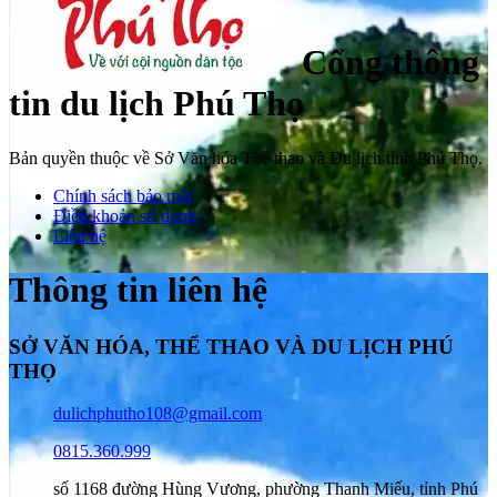
Cổng thông
tin du lịch Phú Thọ
Bản quyền thuộc về Sở Văn hóa Thể thao và Du lịch tỉnh Phú Thọ.
Chính sách bảo mật
Điều khoản sử dụng
Liên hệ
Thông tin liên hệ
SỞ VĂN HÓA, THỂ THAO VÀ DU LỊCH PHÚ
THỌ
dulichphutho108@gmail.com
0815.360.999
số 1168 đường Hùng Vương, phường Thanh Miếu, tỉnh Phú