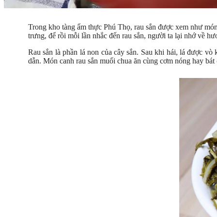
Trong kho tàng ẩm thực Phú Thọ, rau sắn được xem như món ăn
trưng, để rồi mỗi lần nhắc đến rau sắn, người ta lại nhớ về h
Rau sắn là phần lá non của cây sắn. Sau khi hái, lá được vò 
dẫn. Món canh rau sắn muối chua ăn cùng cơm nóng hay bát 