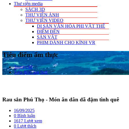
Thư viện media
SÁCH 3D
THƯ VIỆN ẢNH
THƯ VIỆN VIDEO
DI SẢN VĂN HÓA PHI VẬT THỂ
ĐIỂM ĐẾN
SẢN VẬT
PHIM DÀNH CHO KÍNH VR
Tiêu điểm ẩm thực
Trang chủ
Tiêu điểm ẩm thực
Rau sắn Phú Thọ - Món ăn dân dã đậm tình quê
16/09/2025
0 Bình luận
1617 Lượt xem
0
Lượt thích