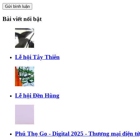
Gửi bình luận
Bài viết nổi bật
Lễ hội Tây Thiên
Lễ hội Đền Hùng
Phú Thọ Go - Digital 2025 - Thương mại điện t