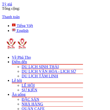
Tỷ giá
Tổng cộng:
Thanh toán
Tiếng Việt
English
Về Phú Thọ
Điểm đến
DU LỊCH SINH THÁI
DU LỊCH VĂN HÓA - LỊCH SỬ
DU LỊCH TÂM LINH
Lễ hội
LỄ HỘI
SỰ KIỆN
Ăn uống
ĐẶC SẢN
NHÀ HÀNG
QUÁN CAFE