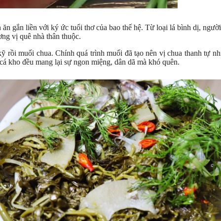
 gắn liền với ký ức tuổi thơ của bao thế hệ. Từ loại lá bình dị, ngư
ương vị quê nhà thân thuộc.
kỹ rồi muối chua. Chính quá trình muối đã tạo nên vị chua thanh tự n
cá kho đều mang lại sự ngon miệng, dân dã mà khó quên.