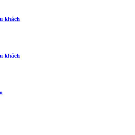
du khách
du khách
n