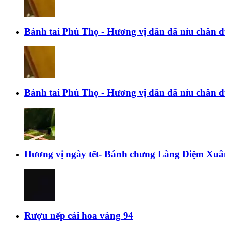
Bánh tai Phú Thọ - Hương vị dân dã níu chân 
Bánh tai Phú Thọ - Hương vị dân dã níu chân 
Hương vị ngày tết- Bánh chưng Làng Diệm Xuâ
Rượu nếp cái hoa vàng 94