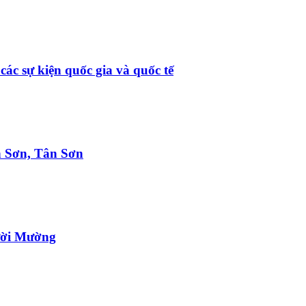
ác sự kiện quốc gia và quốc tế
h Sơn, Tân Sơn
gười Mường