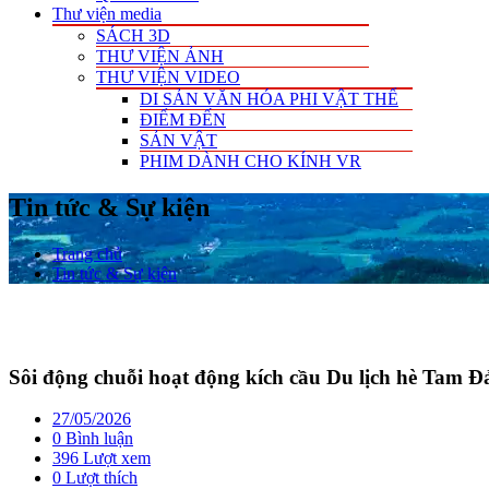
Thư viện media
SÁCH 3D
THƯ VIỆN ẢNH
THƯ VIỆN VIDEO
DI SẢN VĂN HÓA PHI VẬT THỂ
ĐIỂM ĐẾN
SẢN VẬT
PHIM DÀNH CHO KÍNH VR
Tin tức & Sự kiện
Trang chủ
Tin tức & Sự kiện
Sôi động chuỗi hoạt động kích cầu Du lịch hè Tam Đ
27/05/2026
0 Bình luận
396 Lượt xem
0
Lượt thích