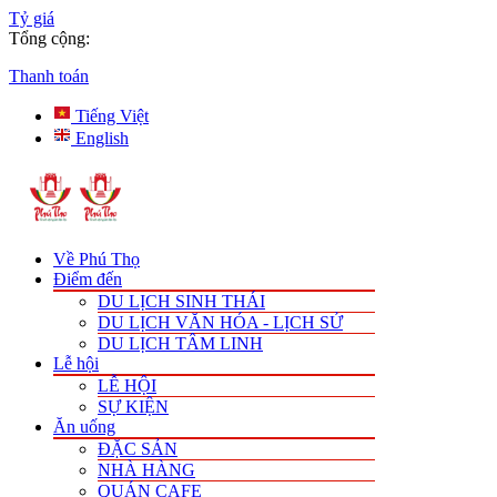
Tỷ giá
Tổng cộng:
Thanh toán
Tiếng Việt
English
Về Phú Thọ
Điểm đến
DU LỊCH SINH THÁI
DU LỊCH VĂN HÓA - LỊCH SỬ
DU LỊCH TÂM LINH
Lễ hội
LỄ HỘI
SỰ KIỆN
Ăn uống
ĐẶC SẢN
NHÀ HÀNG
QUÁN CAFE