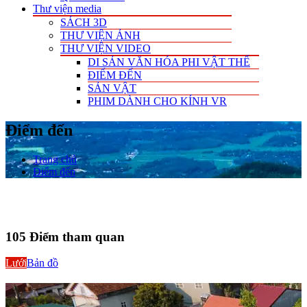
Thư viện media
SÁCH 3D
THƯ VIỆN ẢNH
THƯ VIỆN VIDEO
DI SẢN VĂN HÓA PHI VẬT THỂ
ĐIỂM ĐẾN
SẢN VẬT
PHIM DÀNH CHO KÍNH VR
Điểm đến
Trang chủ
Điểm đến
105
Điểm tham quan
Lưới
Bản đồ