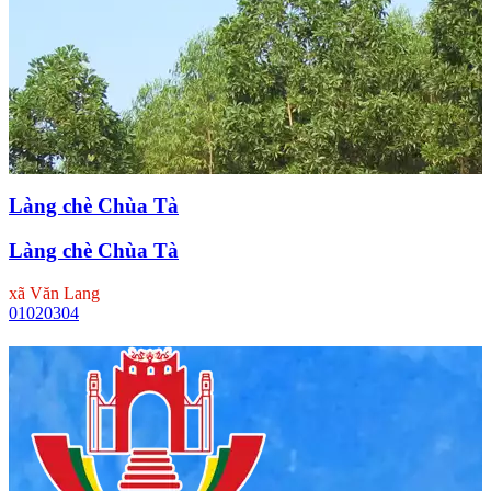
Làng chè Chùa Tà
Làng chè Chùa Tà
xã Văn Lang
01
02
03
04