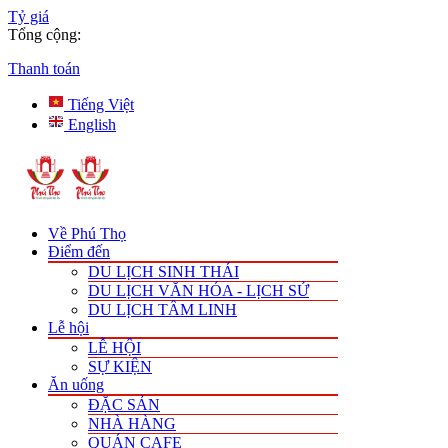
Tỷ giá
Tổng cộng:
Thanh toán
Tiếng Việt
English
Về Phú Thọ
Điểm đến
DU LỊCH SINH THÁI
DU LỊCH VĂN HÓA - LỊCH SỬ
DU LỊCH TÂM LINH
Lễ hội
LỄ HỘI
SỰ KIỆN
Ăn uống
ĐẶC SẢN
NHÀ HÀNG
QUÁN CAFE