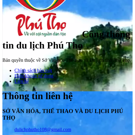
Cổng thông
tin du lịch Phú Thọ
Bản quyền thuộc về Sở Văn hóa Thể thao và Du lịch tỉnh Phú Thọ.
Chính sách bảo mật
Điều khoản sử dụng
Liên hệ
Thông tin liên hệ
SỞ VĂN HÓA, THỂ THAO VÀ DU LỊCH PHÚ
THỌ
dulichphutho108@gmail.com