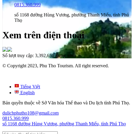
0815.360.999
số 1168 đường Hùng Vương, phường Thanh Miếu, tỉnh Phú
Thọ
Xem trên điện thoại
Số lượt truy cập:
3,392,651
Đang xem:
© Copyright 2023, Phu Tho Tourism. All right reserved.
Tiếng Việt
English
Bản quyền thuộc về Sở Văn hóa Thể thao và Du lịch tỉnh Phú Thọ.
dulichphutho108@gmail.com
0815.360.999
số 1168 đường Hùng Vương, phường Thanh Miếu, tỉnh Phú Thọ