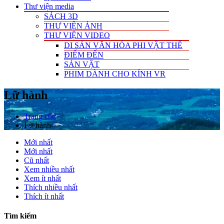
Thư viện media
SÁCH 3D
THƯ VIỆN ẢNH
THƯ VIỆN VIDEO
DI SẢN VĂN HÓA PHI VẬT THỂ
ĐIỂM ĐẾN
SẢN VẬT
PHIM DÀNH CHO KÍNH VR
Lữ hành
Trang chủ
Lữ hành
Mới nhất
Mới nhất
Cũ nhất
Xem nhiều nhất
Xem ít nhất
Thích nhiều nhất
Thích ít nhất
Tìm kiếm