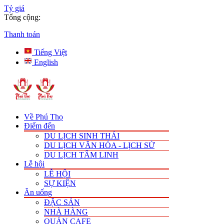
Tỷ giá
Tổng cộng:
Thanh toán
Tiếng Việt
English
Về Phú Thọ
Điểm đến
DU LỊCH SINH THÁI
DU LỊCH VĂN HÓA - LỊCH SỬ
DU LỊCH TÂM LINH
Lễ hội
LỄ HỘI
SỰ KIỆN
Ăn uống
ĐẶC SẢN
NHÀ HÀNG
QUÁN CAFE