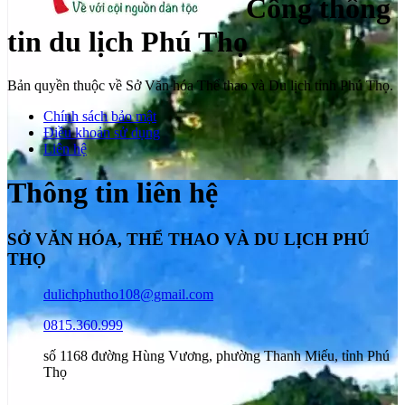
Cổng thông
tin du lịch Phú Thọ
Bản quyền thuộc về Sở Văn hóa Thể thao và Du lịch tỉnh Phú Thọ.
Chính sách bảo mật
Điều khoản sử dụng
Liên hệ
Thông tin liên hệ
SỞ VĂN HÓA, THỂ THAO VÀ DU LỊCH PHÚ
THỌ
dulichphutho108@gmail.com
0815.360.999
số 1168 đường Hùng Vương, phường Thanh Miếu, tỉnh Phú
Thọ