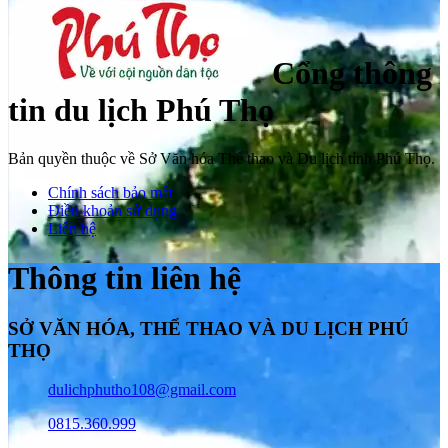
Cổng thông
tin du lịch Phú Thọ
Bản quyền thuộc về Sở Văn hóa Thể thao và Du lịch tỉnh Phú Thọ.
Chính sách bảo mật
Điều khoản sử dụng
Liên hệ
Thông tin liên hệ
SỞ VĂN HÓA, THỂ THAO VÀ DU LỊCH PHÚ
THỌ
dulichphutho108@gmail.com
0815.360.999