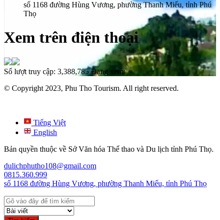
số 1168 đường Hùng Vương, phường Thanh Miếu, tỉnh Phú
Thọ
Xem trên điện thoại
Số lượt truy cập:
3,388,785
Đang xem:
© Copyright 2023, Phu Tho Tourism. All right reserved.
Tiếng Việt
English
Bản quyền thuộc về Sở Văn hóa Thể thao và Du lịch tỉnh Phú Thọ.
dulichphutho108@gmail.com
0815.360.999
số 1168 đường Hùng Vương, phường Thanh Miếu, tỉnh Phú Thọ