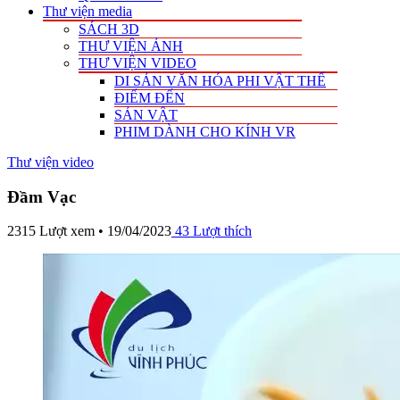
Thư viện media
SÁCH 3D
THƯ VIỆN ẢNH
THƯ VIỆN VIDEO
DI SẢN VĂN HÓA PHI VẬT THỂ
ĐIỂM ĐẾN
SẢN VẬT
PHIM DÀNH CHO KÍNH VR
Thư viện video
Đầm Vạc
2315 Lượt xem • 19/04/2023
43
Lượt thích