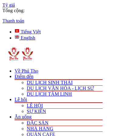
Tỷ giá
Tổng cộng:
Thanh toán
Tiếng Việt
English
Về Phú Thọ
Điểm đến
DU LỊCH SINH THÁI
DU LỊCH VĂN HÓA - LỊCH SỬ
DU LỊCH TÂM LINH
Lễ hội
LỄ HỘI
SỰ KIỆN
Ăn uống
ĐẶC SẢN
NHÀ HÀNG
QUÁN CAFE