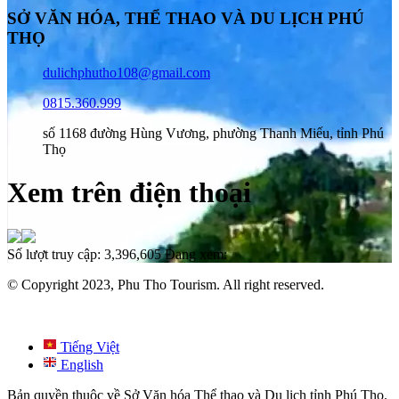
SỞ VĂN HÓA, THỂ THAO VÀ DU LỊCH PHÚ
THỌ
dulichphutho108@gmail.com
0815.360.999
số 1168 đường Hùng Vương, phường Thanh Miếu, tỉnh Phú
Thọ
Xem trên điện thoại
Số lượt truy cập:
3,396,605
Đang xem:
© Copyright 2023, Phu Tho Tourism. All right reserved.
Tiếng Việt
English
Bản quyền thuộc về Sở Văn hóa Thể thao và Du lịch tỉnh Phú Thọ.