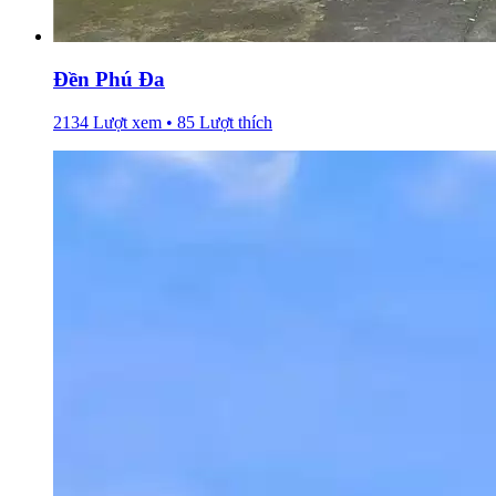
Đền Phú Đa
2134 Lượt xem • 85 Lượt thích