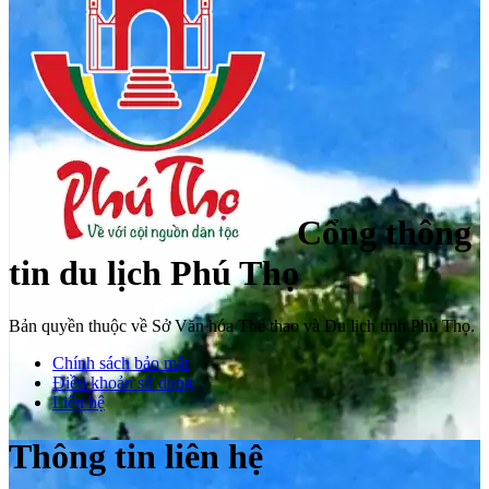
Cổng thông
tin du lịch Phú Thọ
Bản quyền thuộc về Sở Văn hóa Thể thao và Du lịch tỉnh Phú Thọ.
Chính sách bảo mật
Điều khoản sử dụng
Liên hệ
Thông tin liên hệ