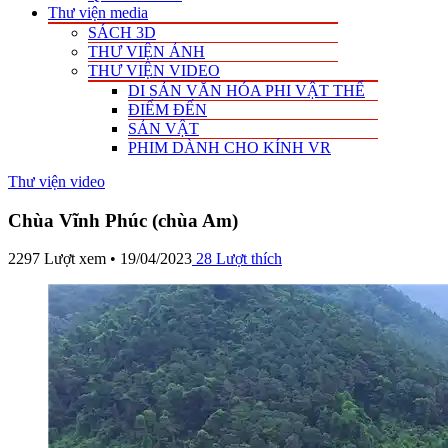
Thư viện media
SÁCH 3D
THƯ VIỆN ẢNH
THƯ VIỆN VIDEO
DI SẢN VĂN HÓA PHI VẬT THỂ
ĐIỂM ĐẾN
SẢN VẬT
PHIM DÀNH CHO KÍNH VR
Thư viện video
Chùa Vĩnh Phúc (chùa Am)
2297 Lượt xem • 19/04/2023
28
Lượt thích