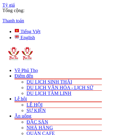
Tỷ giá
Tổng cộng:
Thanh toán
Tiếng Việt
English
Về Phú Thọ
Điểm đến
DU LỊCH SINH THÁI
DU LỊCH VĂN HÓA - LỊCH SỬ
DU LỊCH TÂM LINH
Lễ hội
LỄ HỘI
SỰ KIỆN
Ăn uống
ĐẶC SẢN
NHÀ HÀNG
QUÁN CAFE