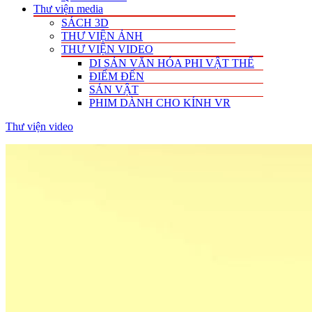
Thư viện media
SÁCH 3D
THƯ VIỆN ẢNH
THƯ VIỆN VIDEO
DI SẢN VĂN HÓA PHI VẬT THỂ
ĐIỂM ĐẾN
SẢN VẬT
PHIM DÀNH CHO KÍNH VR
Thư viện video