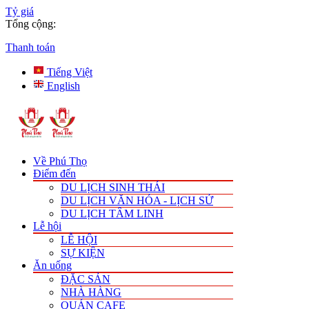
Tỷ giá
Tổng cộng:
Thanh toán
Tiếng Việt
English
Về Phú Thọ
Điểm đến
DU LỊCH SINH THÁI
DU LỊCH VĂN HÓA - LỊCH SỬ
DU LỊCH TÂM LINH
Lễ hội
LỄ HỘI
SỰ KIỆN
Ăn uống
ĐẶC SẢN
NHÀ HÀNG
QUÁN CAFE