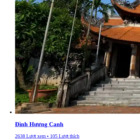
Đình Hương Canh
2638 Lượt xem • 105 Lượt thích