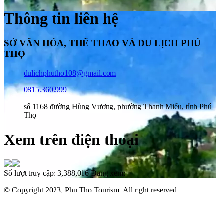
Thông tin liên hệ
SỞ VĂN HÓA, THỂ THAO VÀ DU LỊCH PHÚ
THỌ
dulichphutho108@gmail.com
0815.360.999
số 1168 đường Hùng Vương, phường Thanh Miếu, tỉnh Phú
Thọ
Xem trên điện thoại
Số lượt truy cập:
3,388,016
Đang xem:
© Copyright 2023, Phu Tho Tourism. All right reserved.