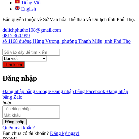
Tiếng Việt
English
Bản quyền thuộc về Sở Văn hóa Thể thao và Du lịch tỉnh Phú Thọ.
dulichphutho108@gmail.com
0815.360.999
số 1168 đường Hùng Vương, phường Thanh Miếu, tỉnh Phú Thọ
Tìm kiếm
Đăng nhập
Đăng nhập bằng Google
Đăng nhập bằng Facebook
Đăng nhập
bằng Zalo
hoặc
Đăng nhập
Quên mật khẩu?
Bạn chưa có tài khoản?
Đăng ký ngay!
IZOMI