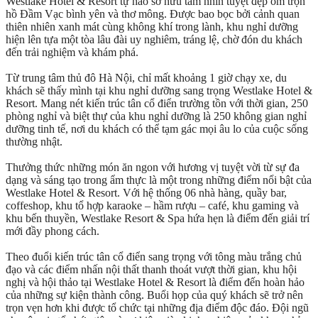
Westlake Hotel & Resort tự hào sở hữu tầm nhìn tuyệt đẹp ôm trọn
hồ Đầm Vạc bình yên và thơ mông. Được bao bọc bởi cảnh quan
thiên nhiên xanh mát cùng không khí trong lành, khu nghỉ dưỡng
hiện lên tựa một tòa lâu đài uy nghiêm, tráng lệ, chờ đón du khách
đến trải nghiệm và khám phá.
Từ trung tâm thủ đô Hà Nội, chỉ mất khoảng 1 giờ chạy xe, du
khách sẽ thấy mình tại khu nghỉ dưỡng sang trọng Westlake Hotel &
Resort. Mang nét kiến trúc tân cổ điển trường tồn với thời gian, 250
phòng nghỉ và biệt thự của khu nghỉ dưỡng là 250 không gian nghỉ
dưỡng tinh tế, nơi du khách có thể tạm gác mọi âu lo của cuộc sống
thường nhật.
Thưởng thức những món ăn ngon với hương vị tuyệt vời từ sự đa
dạng và sáng tạo trong ẩm thực là một trong những điểm nổi bật của
Westlake Hotel & Resort. Với hệ thống 06 nhà hàng, quầy bar,
coffeshop, khu tổ hợp karaoke – hầm rượu – café, khu gaming và
khu bến thuyền, Westlake Resort & Spa hứa hẹn là điểm đến giải trí
mới đầy phong cách.
Theo đuổi kiến trúc tân cổ điển sang trọng với tông màu trắng chủ
đạo và các điểm nhấn nội thất thanh thoát vượt thời gian, khu hội
nghị và hội thảo tại Westlake Hotel & Resort là điểm đến hoàn hảo
của những sự kiện thành công. Buổi họp của quý khách sẽ trở nên
trọn vẹn hơn khi được tổ chức tại những địa điểm độc đáo. Đội ngũ