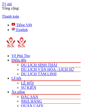
Tỷ giá
Tổng cộng:
Thanh toán
Tiếng Việt
English
Về Phú Thọ
Điểm đến
DU LỊCH SINH THÁI
DU LỊCH VĂN HÓA - LỊCH SỬ
DU LỊCH TÂM LINH
Lễ hội
LỄ HỘI
SỰ KIỆN
Ăn uống
ĐẶC SẢN
NHÀ HÀNG
QUÁN CAFE