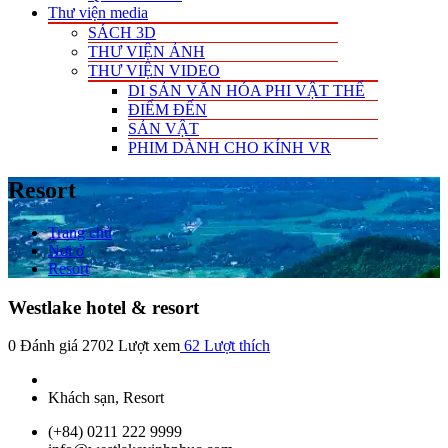
Thư viện media
SÁCH 3D
THƯ VIỆN ẢNH
THƯ VIỆN VIDEO
DI SẢN VĂN HÓA PHI VẬT THỂ
ĐIỂM ĐẾN
SẢN VẬT
PHIM DÀNH CHO KÍNH VR
Resort
Trang chủ
Nơi ở
Resort
Westlake hotel & resort
0 Đánh giá
2702 Lượt xem
62
Lượt thích
Khách sạn, Resort
(+84) 0211 222 9999