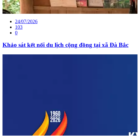
24/07/2026
103
0
Khảo sát kết nối du lịch cộng đồng tại xã Đà Bắc