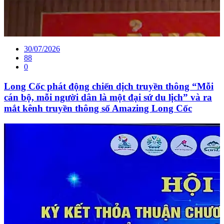
30/07/2026
88
0
Long Cốc phát động chiến dịch truyền thông “Mỗi
cán bộ, mỗi người dân là một đại sứ du lịch” và ra
mắt kênh truyền thông số Amazing Long Cốc