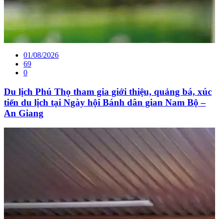
01/08/2026
69
0
Du lịch Phú Thọ tham gia giới thiệu, quảng bá, xúc
tiến du lịch tại Ngày hội Bánh dân gian Nam Bộ –
An Giang