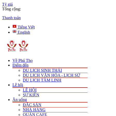
Tỷ giá
Tổng cộng:
Thanh toán
Tiếng Việt
English
Về Phú Thọ
Điểm đến
DU LỊCH SINH THÁI
DU LỊCH VĂN HÓA - LỊCH SỬ
DU LỊCH TÂM LINH
Lễ hội
LỄ HỘI
SỰ KIỆN
Ăn uống
ĐẶC SẢN
NHÀ HÀNG
QUÁN CAFE