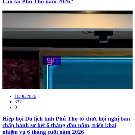
Lan tại Phú Thọ năm 2026”
16/06/2026
337
0
Hiệp hội Du lịch tỉnh Phú Thọ tổ chức hội nghị ban
chấp hành sơ kết 6 tháng đầu năm, triển khai
nhiệm vụ 6 tháng cuối năm 2026