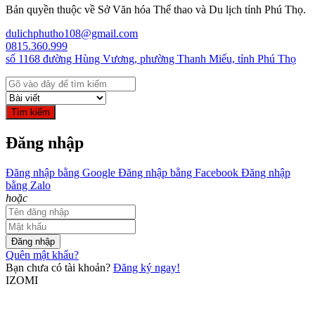
Bản quyền thuộc về Sở Văn hóa Thể thao và Du lịch tỉnh Phú Thọ.
dulichphutho108@gmail.com
0815.360.999
số 1168 đường Hùng Vương, phường Thanh Miếu, tỉnh Phú Thọ
Tìm kiếm
Đăng nhập
Đăng nhập bằng Google
Đăng nhập bằng Facebook
Đăng nhập
bằng Zalo
hoặc
Đăng nhập
Quên mật khẩu?
Bạn chưa có tài khoản?
Đăng ký ngay!
IZOMI