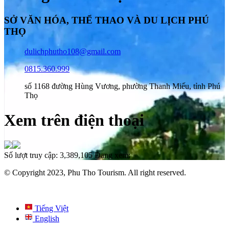
SỞ VĂN HÓA, THỂ THAO VÀ DU LỊCH PHÚ
THỌ
dulichphutho108@gmail.com
0815.360.999
số 1168 đường Hùng Vương, phường Thanh Miếu, tỉnh Phú
Thọ
Xem trên điện thoại
Số lượt truy cập:
3,389,105
Đang xem:
© Copyright 2023, Phu Tho Tourism. All right reserved.
Tiếng Việt
English