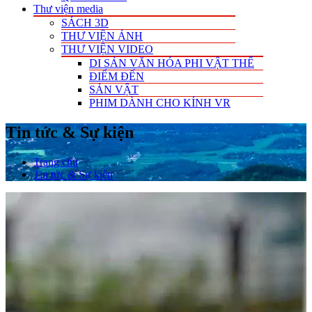
Thư viện media
SÁCH 3D
THƯ VIỆN ẢNH
THƯ VIỆN VIDEO
DI SẢN VĂN HÓA PHI VẬT THỂ
ĐIỂM ĐẾN
SẢN VẬT
PHIM DÀNH CHO KÍNH VR
Tin tức & Sự kiện
Trang chủ
Tin tức & Sự kiện