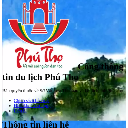
Cổng thông
tin du lịch Phú Thọ
Bản quyền thuộc về Sở Văn hóa Thể thao và Du lịch tỉnh Phú Thọ.
Chính sách bảo mật
Điều khoản sử dụng
Liên hệ
Thông tin liên hệ