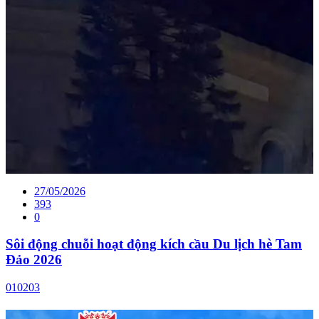
27/05/2026
393
0
Sôi động chuỗi hoạt động kích cầu Du lịch hè Tam
Đảo 2026
01
02
03