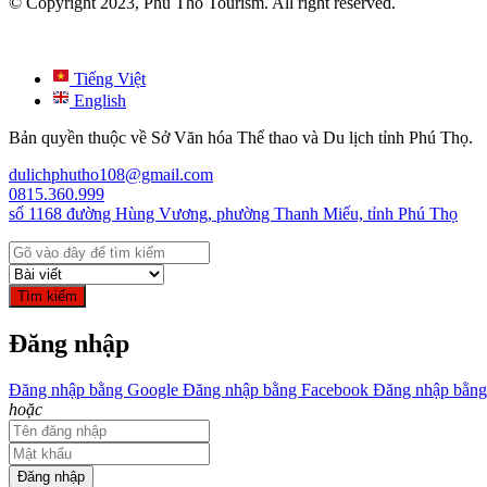
© Copyright 2023, Phu Tho Tourism. All right reserved.
Tiếng Việt
English
Bản quyền thuộc về Sở Văn hóa Thể thao và Du lịch tỉnh Phú Thọ.
dulichphutho108@gmail.com
0815.360.999
số 1168 đường Hùng Vương, phường Thanh Miếu, tỉnh Phú Thọ
Tìm kiếm
Đăng nhập
Đăng nhập bằng Google
Đăng nhập bằng Facebook
Đăng nhập bằng
hoặc
Đăng nhập