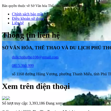
Bản quyền thuộc về Sở Văn hóa Thể thao và Du lịch tỉnh Phú Thọ.
Chính sách bảo mật
Điều khoản sử dụng
Liên hệ
Thông tin liên hệ
SỞ VĂN HÓA, THỂ THAO VÀ DU LỊCH PHÚ TH
dulichphutho108@gmail.com
0815.360.999
số 1168 đường Hùng Vương, phường Thanh Miếu, tỉnh Phú T
Xem trên điện thoại
Số lượt truy cập:
3,393,186
Đang xem: