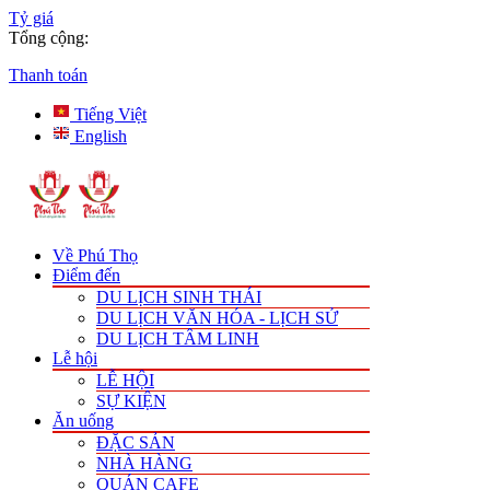
Tỷ giá
Tổng cộng:
Thanh toán
Tiếng Việt
English
Về Phú Thọ
Điểm đến
DU LỊCH SINH THÁI
DU LỊCH VĂN HÓA - LỊCH SỬ
DU LỊCH TÂM LINH
Lễ hội
LỄ HỘI
SỰ KIỆN
Ăn uống
ĐẶC SẢN
NHÀ HÀNG
QUÁN CAFE