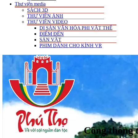
Thư viện media
SÁCH 3D
THƯ VIỆN ẢNH
THƯ VIỆN VIDEO
DI SẢN VĂN HÓA PHI VẬT THỂ
ĐIỂM ĐẾN
SẢN VẬT
PHIM DÀNH CHO KÍNH VR
Cổng thông t