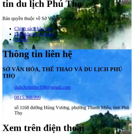
tin du lịch Phú Thọ
Bản quyền thuộc về Sở Văn hóa Thể thao và Du lịch tỉnh Phú Thọ.
Chính sách bảo mật
Điều khoản sử dụng
Liên hệ
Thông tin liên hệ
SỞ VĂN HÓA, THỂ THAO VÀ DU LỊCH PHÚ
THỌ
dulichphutho108@gmail.com
0815.360.999
số 1168 đường Hùng Vương, phường Thanh Miếu, tỉnh Phú
Thọ
Xem trên điện thoại