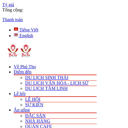
Tỷ giá
Tổng cộng:
Thanh toán
Tiếng Việt
English
Về Phú Thọ
Điểm đến
DU LỊCH SINH THÁI
DU LỊCH VĂN HÓA - LỊCH SỬ
DU LỊCH TÂM LINH
Lễ hội
LỄ HỘI
SỰ KIỆN
Ăn uống
ĐẶC SẢN
NHÀ HÀNG
QUÁN CAFE