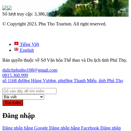
Số lượt truy cập:
3,386,105
Đang xem:
© Copyright 2023, Phu Tho Tourism. All right reserved.
Tiếng Việt
English
Bản quyền thuộc về Sở Văn hóa Thể thao và Du lịch tỉnh Phú Thọ.
dulichphutho108@gmail.com
0815.360.999
số 1168 đường Hùng Vương, phường Thanh Miếu, tỉnh Phú Thọ
Tìm kiếm
Đăng nhập
Đăng nhập bằng Google
Đăng nhập bằng Facebook
Đăng nhập