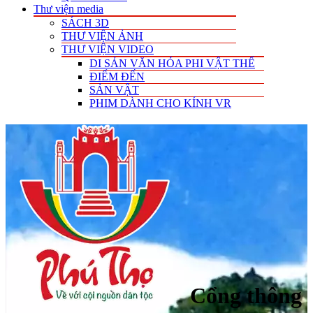
Thư viện media
SÁCH 3D
THƯ VIỆN ẢNH
THƯ VIỆN VIDEO
DI SẢN VĂN HÓA PHI VẬT THỂ
ĐIỂM ĐẾN
SẢN VẬT
PHIM DÀNH CHO KÍNH VR
Cổng thông